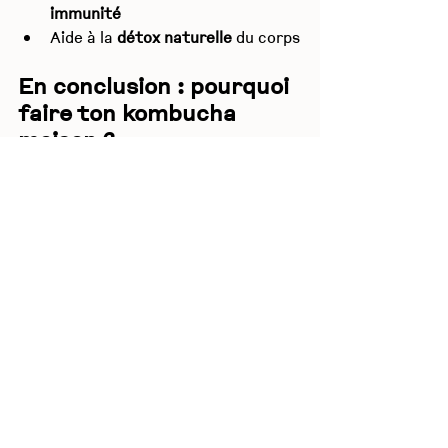
immunité
Aide à la 
détox naturelle
 du corps
En conclusion : pourquoi 
faire ton kombucha 
maison ?
Apprendre à 
faire son kombucha 
maison
 est simple, accessible, et 
vraiment gratifiant. Tu contrôles les 
ingrédients, les saveurs, et le degré 
de fermentation. C’est une boisson 
saine, naturelle et zéro déchet si tu 
réutilises ton SCOBY.