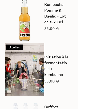
Kombucha
Pomme &
Basilic - Lot
de 12x33cl
Prix
36,00 €
Atelier
Initiation à la
fermentatio
n du
kombucha
Prix
55,00 €
Coffret