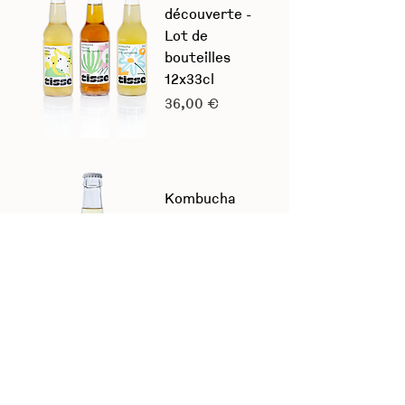
découverte -
Lot de
bouteilles
12x33cl
Prix
36,00 €
Kombucha
bio Maté &
Citron - Lot
de 12x33cl
Prix
36,00 €
Kombucha