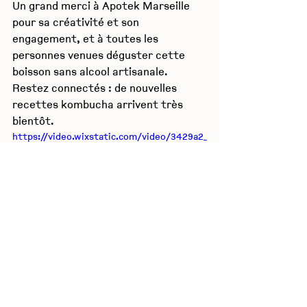
Un grand merci à Apotek Marseille 
pour sa créativité et son 
engagement, et à toutes les 
personnes venues déguster cette 
boisson sans alcool artisanale. 
Restez connectés : de nouvelles 
recettes kombucha arrivent très 
bientôt.
https://video.wixstatic.com/video/3429a2_
59031aac8fa1411291ba808c08a1679f/1080p
/mp4/file.mp4
kombucha
boisson fermentée
alternative rafraîchissante
rafraîchissant